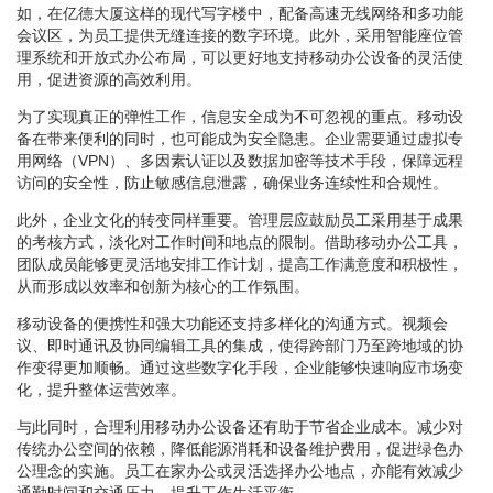
如，在亿德大厦这样的现代写字楼中，配备高速无线网络和多功能
会议区，为员工提供无缝连接的数字环境。此外，采用智能座位管
理系统和开放式办公布局，可以更好地支持移动办公设备的灵活使
用，促进资源的高效利用。
为了实现真正的弹性工作，信息安全成为不可忽视的重点。移动设
备在带来便利的同时，也可能成为安全隐患。企业需要通过虚拟专
用网络（VPN）、多因素认证以及数据加密等技术手段，保障远程
访问的安全性，防止敏感信息泄露，确保业务连续性和合规性。
此外，企业文化的转变同样重要。管理层应鼓励员工采用基于成果
的考核方式，淡化对工作时间和地点的限制。借助移动办公工具，
团队成员能够更灵活地安排工作计划，提高工作满意度和积极性，
从而形成以效率和创新为核心的工作氛围。
移动设备的便携性和强大功能还支持多样化的沟通方式。视频会
议、即时通讯及协同编辑工具的集成，使得跨部门乃至跨地域的协
作变得更加顺畅。通过这些数字化手段，企业能够快速响应市场变
化，提升整体运营效率。
与此同时，合理利用移动办公设备还有助于节省企业成本。减少对
传统办公空间的依赖，降低能源消耗和设备维护费用，促进绿色办
公理念的实施。员工在家办公或灵活选择办公地点，亦能有效减少
通勤时间和交通压力，提升工作生活平衡。