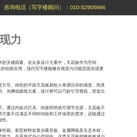
咨询电话（写字楼顾问）：010-52905666
现力
率的关键因素。在众多设计元素中，天花板作为空间
板的创新应用，现代写字楼能够在视觉与功能层面实现更
觉引导。传统的平面天花板易给人单调压抑的感觉，而具
构、光槽或曲线元素，设计师可以巧妙引导视线，营造出
。
节。通过内嵌式灯具、间接照明或可调节光源，天花板不
明方案不仅满足不同时间段和工作场景的需求，还能通过
能性。
保性能。新型材料如复合吸音板、金属网格及生态木材，
节能力。在开放式办公空间中，这类天花板能够有效减少