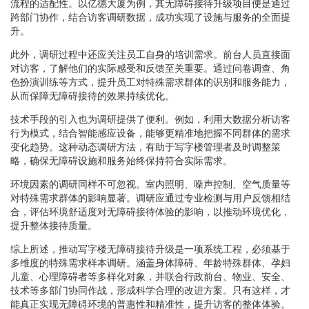
流程的适配性。以亿德大厦为例，其无障碍接待升级项目便是通过
跨部门协作，结合访客调研数据，成功实现了设施与服务的全面提
升。
此外，调研过程中还应关注员工自身的培训需求。前台人员直接面
对访客，了解他们的实际感受和反馈至关重要。通过问卷调查、角
色扮演训练等方式，提升员工对特殊需求群体的识别和服务能力，
从而保障无障碍接待的效果持续优化。
技术手段的引入也为调研提供了便利。例如，利用大数据分析访客
行为模式，结合智能感应设备，能够更精准地把握不同群体的需求
变化趋势。这种动态调研方法，有助于写字楼管理者及时调整策
略，确保无障碍设施和服务始终保持符合实际需求。
环境因素的调研同样不可忽视。室内照明、噪声控制、空气质量等
对特殊需求群体的影响显著。调研应通过专业检测与用户反馈相结
合，评估环境舒适度对无障碍接待体验的影响，以推动环境优化，
提升整体接待质量。
综上所述，推动写字楼无障碍接待升级是一项系统工程，必须基于
多维度的特殊需求样本调研。涵盖身体障碍、年龄特殊群体、孕妇
儿童、心理障碍者等多样化对象，并联合行政前台、物业、安全、
技术等多部门协同作战，形成科学合理的改进方案。只有这样，才
能真正实现无障碍环境的普惠性和精准性，提升访客的整体体验。