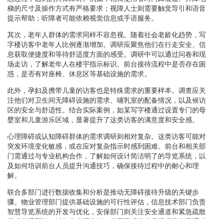
梯的尺寸及操作方式有严格要求；视障人士则需要触觉导引和语音
提示帮助；听障者可能依赖视觉信息或手语服务。
其次，老年人群体的需求同样不容忽视。随着社会老龄化趋势，写
字楼访客中老年人比例逐渐增加。调研应聚焦他们在行走安全、信
息获取便捷度和等待舒适度方面的感受。调研中可以通过问卷和现
场走访，了解老年人在楼宇指示标识、前台接待流程中是否存在困
惑，是否有对座椅、休息区等基础设施的需求。
此外，孕妇及携带儿童的访客也是特殊需求的重要样本。调查应关
注他们对卫生间无障碍设施的需求、哺乳室的配备情况，以及候访
区的安全与舒适性。结合实际案例，如某写字楼通过设置专门的母
婴室和儿童游乐区域，显著提升了这类访客的满意度和安全感。
心理障碍或认知障碍群体的需求调研则相对复杂。这类访客可能对
突发环境变化敏感，或在应对复杂指示时感到困难。前台和相关部
门需通过与专业机构合作，了解如何设计简洁明了的导览系统，以
及如何培训前台人员提升沟通技巧，确保接待过程中的耐心和理
解。
联合多部门进行数据收集和分析是推动无障碍接待升级的关键步
骤。物业管理部门提供基础设施的可行性评估，信息技术部门负责
智慧导览系统的开发与优化，安保部门则关注安全通道和紧急疏散